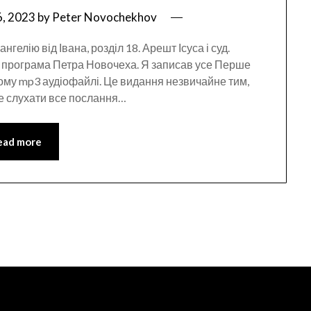
, 2023
by
Peter Novochekhov
гелію від Івана, розділ 18. Арешт Ісуса і суд.
а програма Петра Новочеха. Я записав усе Перше
ому mp3 аудіофайлі. Це видання незвичайне тим,
те слухати все послання…
ead more