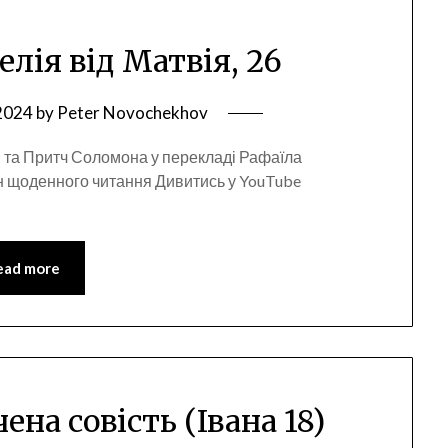
елія від Матвія, 26
 2024
by
Peter Novochekhov
 та Притч Соломона у перекладі Рафаїла
н щоденного читання Дивитись у YouTube
ead more
ена совість (Івана 18)