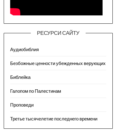
РЕСУРСИ САЙТУ
Аудиобиблия
Безбожные ценности убежденных верующих
Библейка
Галопом по Палестинам
Проповеди
Третье тысячелетие последнего времени