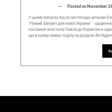
Posted on
November 26
У цьому випуску від 26 листопада читаємо Єван
“Новий Заповіт для нової України” – щоденн
послання апостола Павла до Коринтян в одн
що в ньому немає поділу на розділи. Ви буде
R