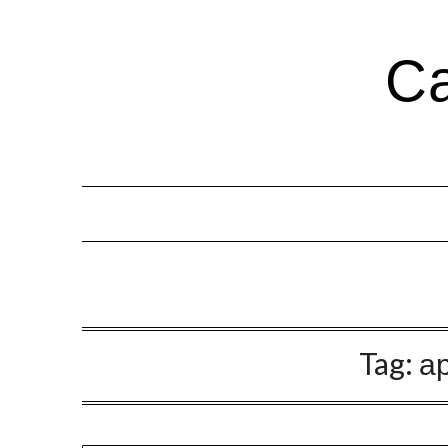
Са
Tag:
а