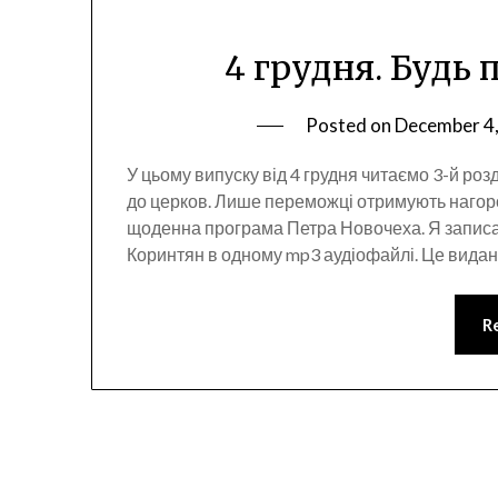
4 грудня. Будь 
Posted on
December 4
У цьому випуску від 4 грудня читаємо 3-й ро
до церков. Лише переможці отримують нагород
щоденна програма Петра Новочеха. Я запис
Коринтян в одному mp3 аудіофайлі. Це видан
R