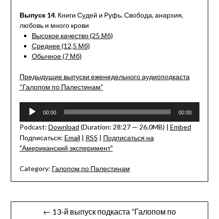
Link
Выпуск 14
. Книги Судей и Руфь. Свобода, анархия,
любовь и много крови
Высокое качество (25 Мб)
Среднее (12,5 Мб)
Обычное (7 Мб)
Предыдущие выпуски еженедельного аудиоподкаста
“Галопом по Палестинам”
Audio
00:00
00:00
Player
Podcast:
Download
(Duration: 28:27 — 26.0MB) |
Embed
Подписаться:
Email
|
RSS
|
Подписаться на
"Американский эксперимент"
Category:
Галопом по Палестинам
Post
← 13-й выпуск подкаста “Галопом по