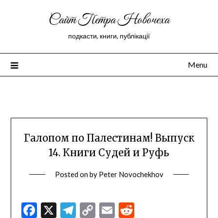
Сайт Петра Новочеха
подкасти, книги, публікації
Menu
Peter Novochekhov
Галопом по Палестинам! Выпуск
14. Книги Судей и Руфь
Posted on
by
Peter Novochekhov
Facebook
X
Telegram
Copy
Email
Reddit