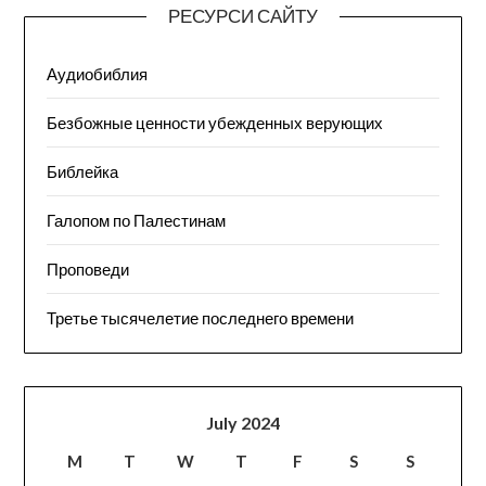
РЕСУРСИ САЙТУ
Аудиобиблия
Безбожные ценности убежденных верующих
Библейка
Галопом по Палестинам
Проповеди
Третье тысячелетие последнего времени
July 2024
M
T
W
T
F
S
S