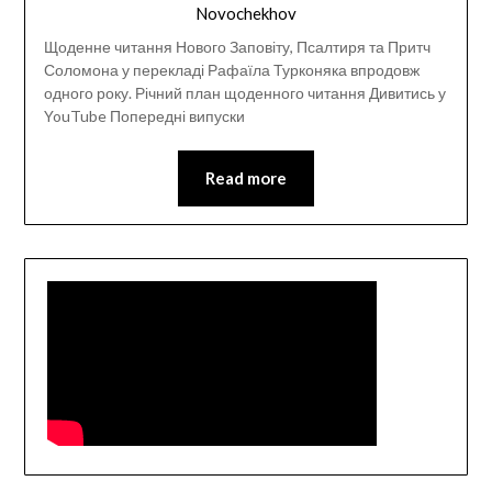
Novochekhov
Щоденне читання Нового Заповіту, Псалтиря та Притч
Соломона у перекладі Рафаїла Турконяка впродовж
одного року. Річний план щоденного читання Дивитись у
YouTube Попередні випуски
Read more