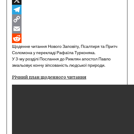
X
Telegram
Copy
Link
Email
Щоденне читання Нового Заповіту, Псалтиря та Притч
Reddit
Соломона у перекладі Рафаїла Турконяка.
У 3-му розділі Послання до Римлян апостол Павло
змальовує кончу зіпсованість людської природи.
Річний план щоденного читання