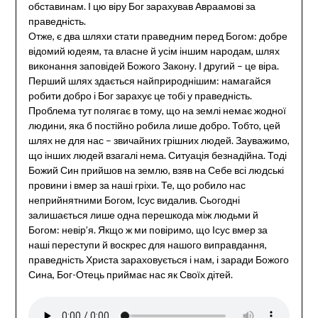
обставинам. І цю віру Бог зарахував Авраамові за
праведність.
Отже, є два шляхи стати праведним перед Богом: добре
відомий юдеям, та власне й усім іншим народам, шлях
виконання заповідей Божого Закону. І другий – це віра.
Перший шлях здається найприроднішим: намагайся
робити добро і Бог зарахує це тобі у праведність.
Проблема тут полягає в тому, що на землі немає жодної
людини, яка б постійно робила лише добро. Тобто, цей
шлях не для нас – звичайних грішних людей. Зауважимо,
що інших людей взагалі нема. Ситуація безнадійна. Тоді
Божий Син прийшов на землю, взяв на Себе всі людські
провини і вмер за наші гріхи. Те, що робило нас
неприйнятними Богом, Ісус видалив. Сьогодні
залишається лише одна перешкода між людьми й
Богом: невір’я. Якщо ж ми повіримо, що Ісус вмер за
наші переступи й воскрес для нашого виправдання,
праведність Христа зараховується і нам, і заради Божого
Сина, Бог-Отець приймає нас як Своїх дітей.