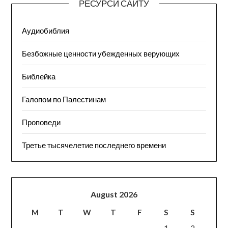
РЕСУРСИ САЙТУ
Аудиобиблия
Безбожные ценности убежденных верующих
Библейка
Галопом по Палестинам
Проповеди
Третье тысячелетие последнего времени
August 2026
M
T
W
T
F
S
S
1
2