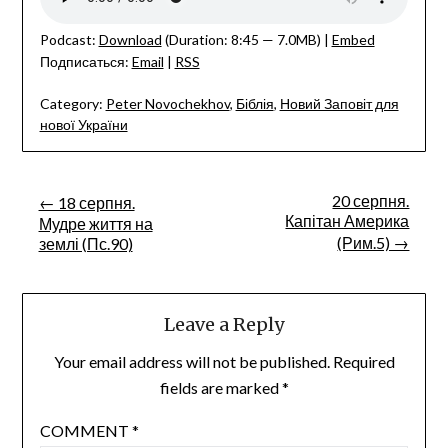
Podcast:
Download
(Duration: 8:45 — 7.0MB) |
Embed
Подписаться:
Email
|
RSS
Category:
Peter Novochekhov
,
Біблія
,
Новий Заповіт для
нової України
Post
20 серпня.
← 18 серпня.
Капітан Америка
Мудре життя на
navigation
(Рим.5) →
землі (Пс.90)
Leave a Reply
Your email address will not be published.
Required
fields are marked
*
COMMENT
*