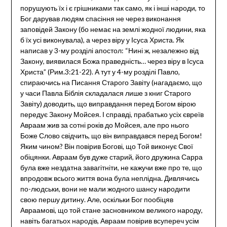
порушують їх і є грішниками так само, як і інші народи, то
Бог дарував людям спасіння не через виконання
заповідей Закону (бо немає на землі жодної людини, яка
б їх усі виконувала), а через віру у Ісуса Христа. Як
написав у 3-му розділі апостол: “Нині ж, незалежно від
Закону, виявилася Божа праведність… через віру в Ісуса
Христа” (Рим.3:21-22). А тут у 4-му розділі Павло,
спираючись на Писання Старого Завіту (нагадаємо, що
у часи Павла Біблія складалася лише з книг Старого
Завіту) доводить, що виправдання перед Богом вірою
передує Закону Мойсея. І справді, прабатько усіх євреїв
Авраам жив за сотні років до Мойсея, але про нього
Боже Слово свідчить, що він виправдався перед Богом!
Яким чином? Він повірив Богові, що Той виконує Свої
обіцянки. Авраам був дуже старий, його дружина Сарра
була вже нездатна завагітніти, не кажучи вже про те, що
впродовж всього життя вона була неплідна. Дивлячись
по-людськи, вони не мали жодного шансу народити
свою першу дитину. Але, оскільки Бог пообіцяв
Авраамові, що той стане засновником великого народу,
навіть багатьох народів, Авраам повірив всупереч усім