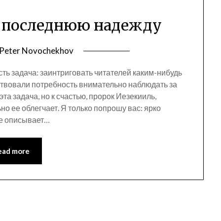
 последнюю надежду
Peter Novochekhov
ть задача: заинтриговать читателей каким-нибудь
ствовали потребность внимательно наблюдать за
та задача, но к счастью, пророк Иезекииль,
но ее облегчает. Я только попрошу вас: ярко
ое описывает…
ead more