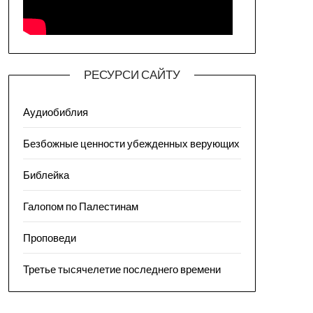
РЕСУРСИ САЙТУ
Аудиобиблия
Безбожные ценности убежденных верующих
Библейка
Галопом по Палестинам
Проповеди
Третье тысячелетие последнего времени