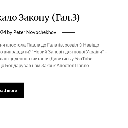
кало Закону (Гал.3)
024
by
Peter Novochekhov
ня апостола Павла до Галатів, розділ 3. Навіщо
го виправдати? “Новий Заповіт для нової України” –
лан щоденного читання Дивитись у YouTube
що Бог дарував нам Закон? Апостол Павло
ead more