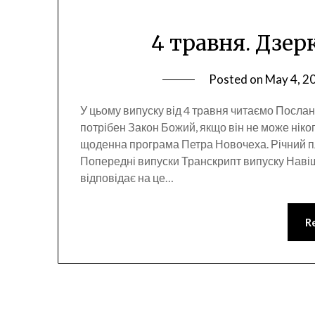
4 травня. Дзер
Posted on
May 4, 2
У цьому випуску від 4 травня читаємо Послан
потрібен Закон Божий, якщо він не може ніко
щоденна програма Петра Новочеха. Річний п
Попередні випуски Транскрипт випуску Наві
відповідає на це…
R