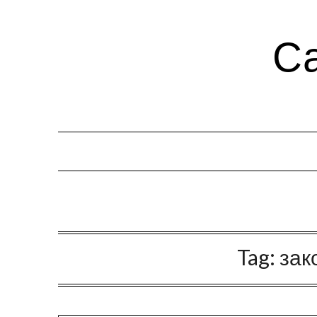
Са
Tag:
зак