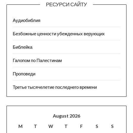
РЕСУРСИ САЙТУ
Аудиобиблия
Безбожные ценности убежденных верующих
Библейка
Галопом по Палестинам
Проповеди
Третье тысячелетие последнего времени
August 2026
M
T
W
T
F
S
S