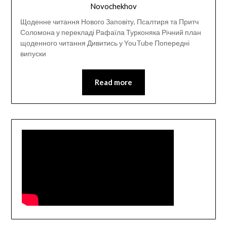
Novochekhov
Щоденне читання Нового Заповіту, Псалтиря та Притч
Соломона у перекладі Рафаїла Турконяка Річний план
щоденного читання Дивитись у YouTube Попередні
випуски
Read more