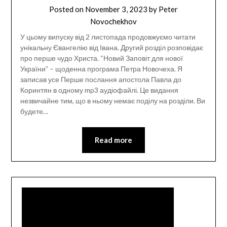
Posted on
November 3, 2023
by
Peter
Novochekhov
У цьому випуску від 2 листопада продовжуємо читати
унікальну Євангелію від Івана. Другий розділ розповідає
про перше чудо Христа. “Новий Заповіт для нової
України” – щоденна програма Петра Новочеха. Я
записав усе Перше послання апостола Павла до
Коринтян в одному mp3 аудіофайлі. Це видання
незвичайне тим, що в ньому немає поділу на розділи. Ви
будете…
Read more