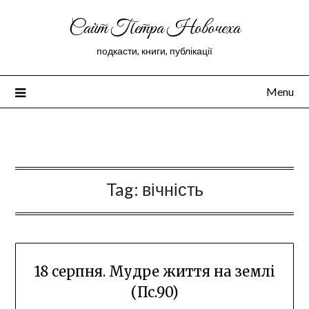
Сайт Петра Новочеха
подкасти, книги, публікації
Menu
Peter Novochekhov
Tag:
вічність
18 серпня. Мудре життя на землі
(Пс.90)