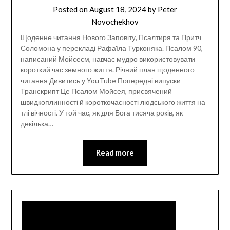
Posted on
August 18, 2024
by
Peter
Novochekhov
Щоденне читання Нового Заповіту, Псалтиря та Притч
Соломона у перекладі Рафаїла Турконяка. Псалом 90,
написаний Мойсеєм, навчає мудро використовувати
короткий час земного життя. Річний план щоденного
читання Дивитись у YouTube Попередні випуски
Транскрипт Це Псалом Мойсея, присвячений
швидкоплинності й короткочасності людського життя на
тлі вічності. У той час, як для Бога тисяча років, як
декілька…
Read more