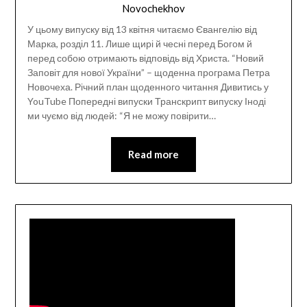
Novochekhov
У цьому випуску від 13 квітня читаємо Євангелію від
Марка, розділ 11. Лише щирі й чесні перед Богом й
перед собою отримають відповідь від Христа. “Новий
Заповіт для нової України” – щоденна програма Петра
Новочеха. Річний план щоденного читання Дивитись у
YouTube Попередні випуски Транскрипт випуску Іноді
ми чуємо від людей: “Я не можу повірити…
Read more