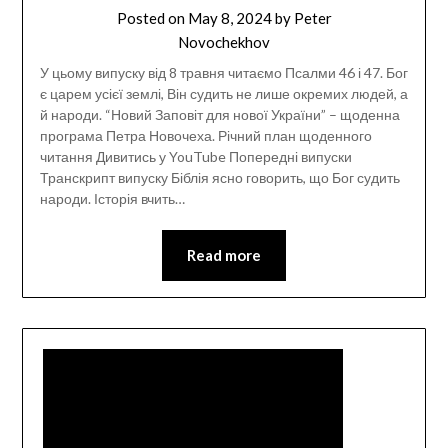
Posted on
May 8, 2024
by
Peter
Novochekhov
У цьому випуску від 8 травня читаємо Псалми 46 і 47. Бог
є царем усієї землі, Він судить не лише окремих людей, а
й народи. “Новий Заповіт для нової України” – щоденна
програма Петра Новочеха. Річний план щоденного
читання Дивитись у YouTube Попередні випуски
Транскрипт випуску Біблія ясно говорить, що Бог судить
народи. Історія вчить…
Read more