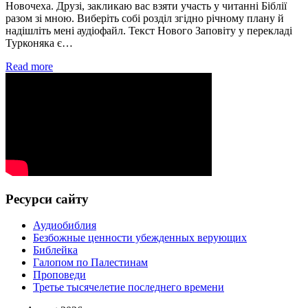
Новочеха. Друзі, закликаю вас взяти участь у читанні Біблії
разом зі мною. Виберіть собі розділ згідно річному плану й
надішліть мені аудіофайл. Текст Нового Заповіту у перекладі
Турконяка є…
Read more
Ресурси сайту
Аудиобиблия
Безбожные ценности убежденных верующих
Библейка
Галопом по Палестинам
Проповеди
Третье тысячелетие последнего времени