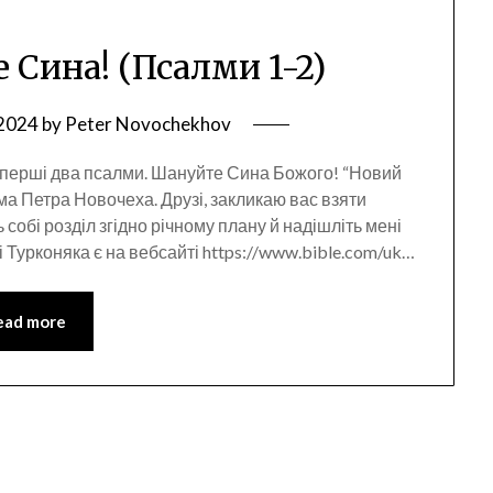
е Сина! (Псалми 1-2)
 2024
by
Peter Novochekhov
р, перші два псалми. Шануйте Сина Божого! “Новий
ма Петра Новочеха. Друзі, закликаю вас взяти
ь собі розділ згідно річному плану й надішліть мені
 Турконяка є на вебсайті https://www.bible.com/uk…
ead more