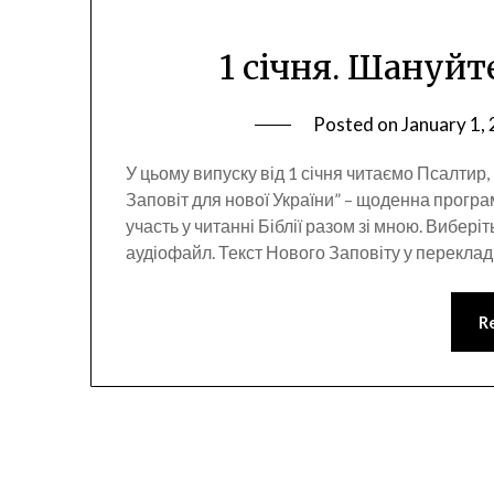
1 січня. Шануйт
Posted on
January 1,
У цьому випуску від 1 січня читаємо Псалти
Заповіт для нової України” – щоденна програ
участь у читанні Біблії разом зі мною. Виберіт
аудіофайл. Текст Нового Заповіту у перекладі
R