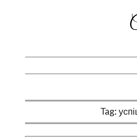
Tag:
усп