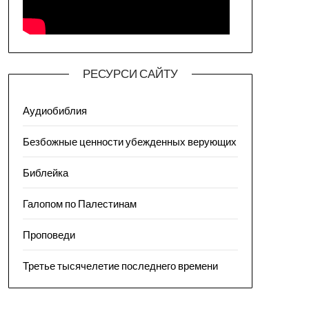
РЕСУРСИ САЙТУ
Аудиобиблия
Безбожные ценности убежденных верующих
Библейка
Галопом по Палестинам
Проповеди
Третье тысячелетие последнего времени