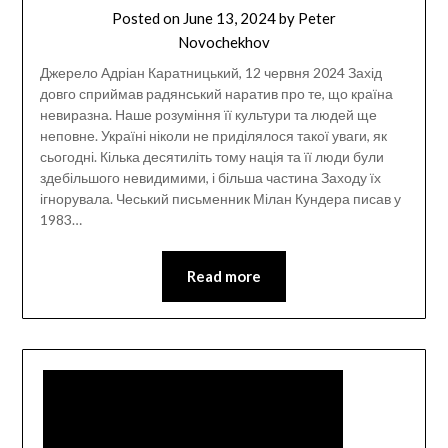
Posted on
June 13, 2024
by
Peter
Novochekhov
Джерело Адріан Каратницький, 12 червня 2024 Захід
довго сприймав радянський наратив про те, що країна
невиразна. Наше розуміння її культури та людей ще
неповне. Україні ніколи не приділялося такої уваги, як
сьогодні. Кілька десятиліть тому нація та її люди були
здебільшого невидимими, і більша частина Заходу їх
ігнорувала. Чеський письменник Мілан Кундера писав у
1983…
Read more