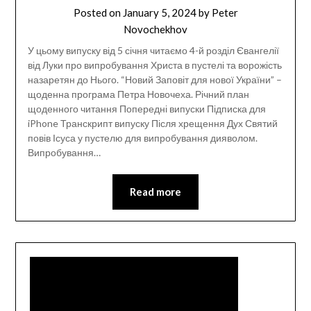
Posted on
January 5, 2024
by
Peter
Novochekhov
У цьому випуску від 5 січня читаємо 4-й розділ Євангелії
від Луки про випробування Христа в пустелі та ворожість
назаретян до Нього. “Новий Заповіт для нової України” –
щоденна програма Петра Новочеха. Річний план
щоденного читання Попередні випуски Підписка для
iPhone Транскрипт випуску Після хрещення Дух Святий
повів Ісуса у пустелю для випробування дияволом.
Випробування…
Read more