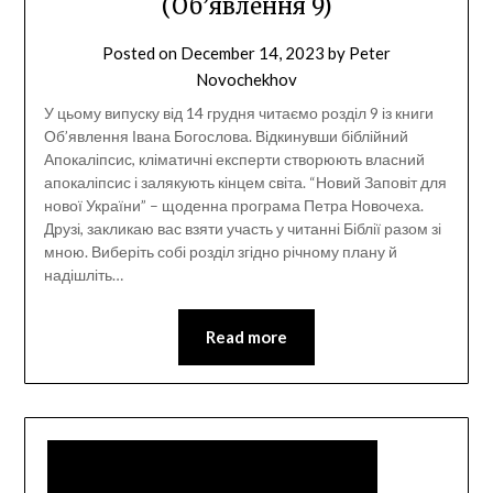
(Об’явлення 9)
Posted on
December 14, 2023
by
Peter
Novochekhov
У цьому випуску від 14 грудня читаємо розділ 9 із книги
Об’явлення Івана Богослова. Відкинувши біблійний
Апокаліпсис, кліматичні експерти створюють власний
апокаліпсис і залякують кінцем світа. “Новий Заповіт для
нової України” – щоденна програма Петра Новочеха.
Друзі, закликаю вас взяти участь у читанні Біблії разом зі
мною. Виберіть собі розділ згідно річному плану й
надішліть…
Read more