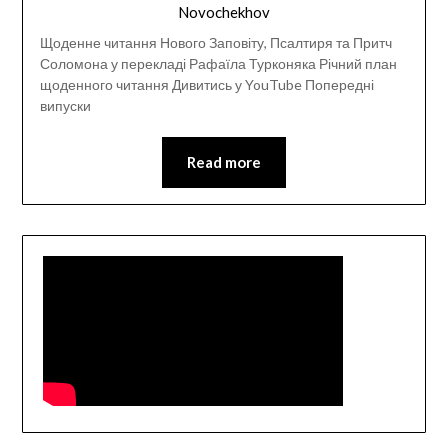
Novochekhov
Щоденне читання Нового Заповіту, Псалтиря та Притч
Соломона у перекладі Рафаїла Турконяка Річний план
щоденного читання Дивитись у YouTube Попередні
випуски
Read more