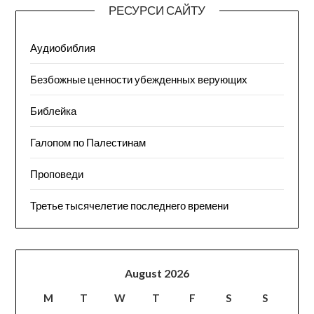
РЕСУРСИ САЙТУ
Аудиобиблия
Безбожные ценности убежденных верующих
Библейка
Галопом по Палестинам
Проповеди
Третье тысячелетие последнего времени
August 2026
M
T
W
T
F
S
S