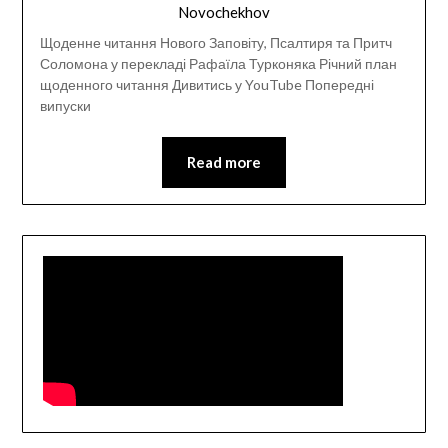
Novochekhov
Щоденне читання Нового Заповіту, Псалтиря та Притч
Соломона у перекладі Рафаїла Турконяка Річний план
щоденного читання Дивитись у YouTube Попередні
випуски
Read more