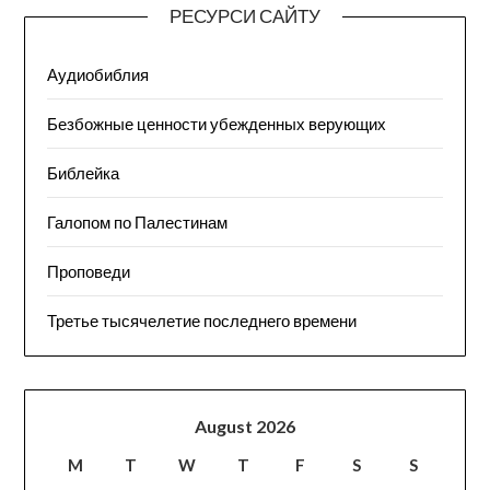
РЕСУРСИ САЙТУ
Аудиобиблия
Безбожные ценности убежденных верующих
Библейка
Галопом по Палестинам
Проповеди
Третье тысячелетие последнего времени
August 2026
M
T
W
T
F
S
S