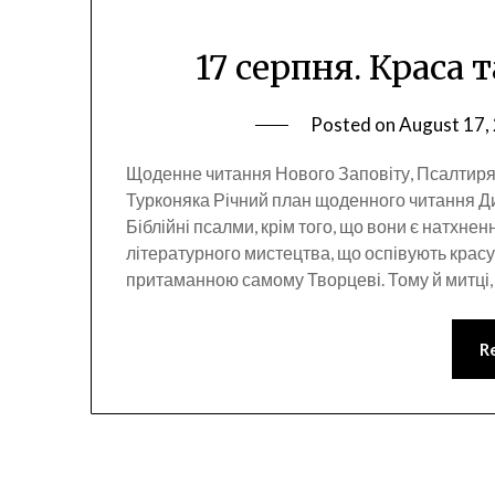
17 серпня. Краса 
Posted on
August 17,
Щоденне читання Нового Заповіту, Псалтиря
Турконяка Річний план щоденного читання Д
Біблійні псалми, крім того, що вони є натх
літературного мистецтва, що оспівують красу.
притаманною самому Творцеві. Тому й митці, 
R