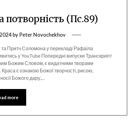
та потворність (Пс.89)
 2024
by
Peter Novochekhov
 та Притч Соломона у перекладі Рафаїла
ивитись у YouTube Попередні випуски Транскрипт
ненним Божим Словом, є видатними творами
 Краса є ознакою Божої творчості, рисою,
носії Божого дару,…
ead more