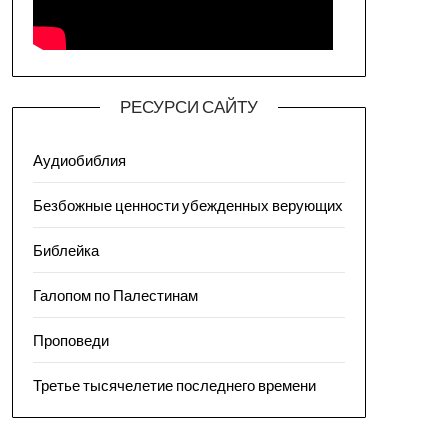
РЕСУРСИ САЙТУ
Аудиобиблия
Безбожные ценности убежденных верующих
Библейка
Галопом по Палестинам
Проповеди
Третье тысячелетие последнего времени