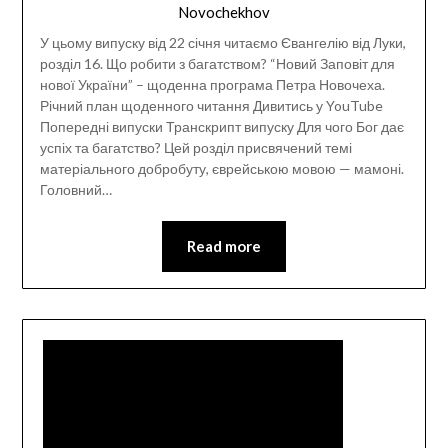
Novochekhov
У цьому випуску від 22 січня читаємо Євангелію від Луки,
розділ 16. Що робити з багатством? “Новий Заповіт для
нової України” – щоденна програма Петра Новочеха.
Річний план щоденного читання Дивитись у YouTube
Попередні випуски Транскрипт випуску Для чого Бог дає
успіх та багатство? Цей розділ присвячений темі
матеріального добробуту, єврейською мовою — мамоні.
Головний…
Read more