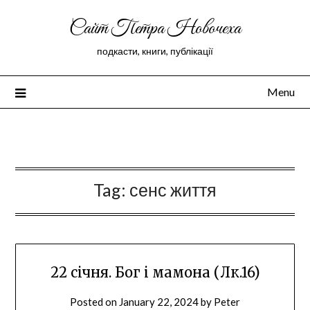
Сайт Петра Новочеха
подкасти, книги, публікації
Menu
Peter Novochekhov
Tag:
сенс життя
22 січня. Бог і мамона (Лк.16)
Posted on
January 22, 2024
by
Peter