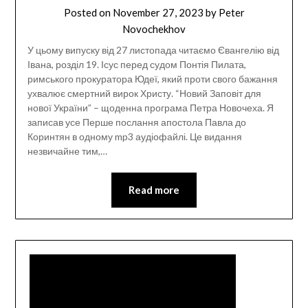
Posted on
November 27, 2023
by
Peter
Novochekhov
У цьому випуску від 27 листопада читаємо Євангелію від
Івана, розділ 19. Ісус перед судом Понтія Пилата,
римського прокуратора Юдеї, який проти свого бажання
ухвалює смертний вирок Христу. “Новий Заповіт для
нової України” – щоденна програма Петра Новочеха. Я
записав усе Перше послання апостола Павла до
Коринтян в одному mp3 аудіофайлі. Це видання
незвичайне тим,…
Read more