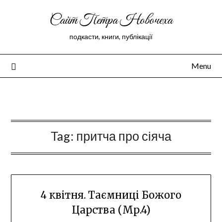
Сайт Петра Новочеха
подкасти, книги, публікації
Menu
Peter Novochekhov
Tag:
притча про сіяча
4 квітня. Таємниці Божого
Царства (Мр.4)