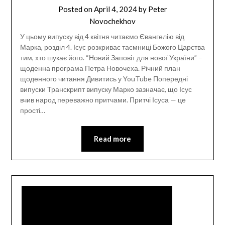
Posted on
April 4, 2024
by
Peter
Novochekhov
У цьому випуску від 4 квітня читаємо Євангелію від
Марка, розділ 4. Ісус розкриває таємниці Божого Царства
тим, хто шукає його. “Новий Заповіт для нової України” –
щоденна програма Петра Новочеха. Річний план
щоденного читання Дивитись у YouTube Попередні
випуски Транскрипт випуску Марко зазначає, що Ісус
вчив народ переважно притчами. Притчі Ісуса — це
прості…
Read more