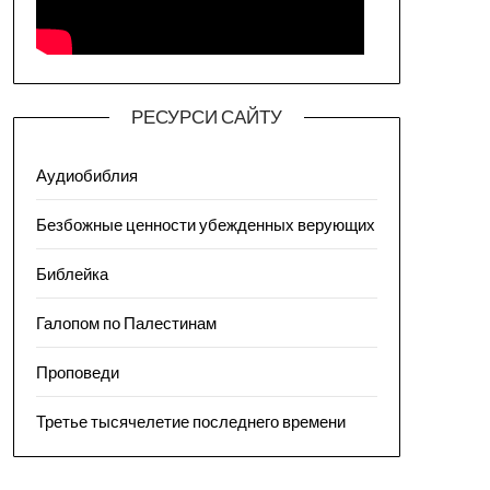
РЕСУРСИ САЙТУ
Аудиобиблия
Безбожные ценности убежденных верующих
Библейка
Галопом по Палестинам
Проповеди
Третье тысячелетие последнего времени