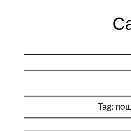
Са
Tag:
пош