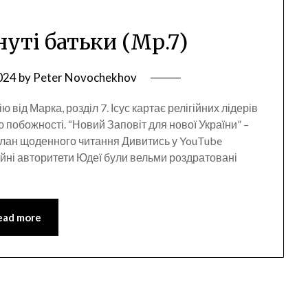
нуті батьки (Мр.7)
2024
by
Peter Novochekhov
 від Марка, розділ 7. Ісус картає релігійних лідерів
побожності. “Новий Заповіт для нової України” –
лан щоденного читання Дивитись у YouTube
ійні авторитети Юдеї були вельми роздратовані
ead more