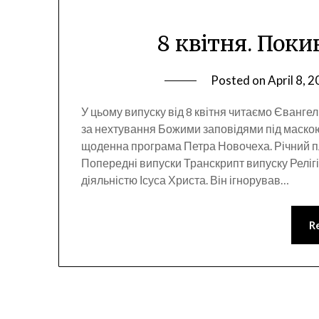
8 квітня. Поки
Posted on
April 8, 
У цьому випуску від 8 квітня читаємо Євангелію
за нехтування Божими заповідями під маскою 
щоденна програма Петра Новочеха. Річний п
Попередні випуски Транскрипт випуску Реліг
діяльністю Ісуса Христа. Він ігнорував…
R