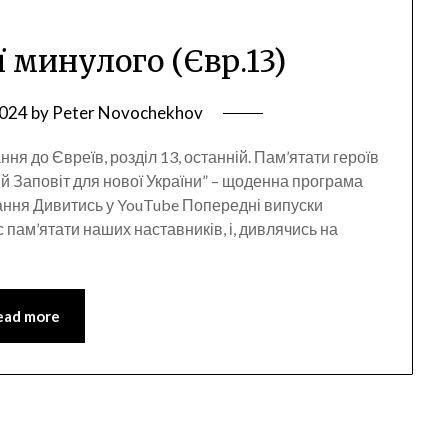
ї минулого (Євр.13)
2024
by
Peter Novochekhov
ня до Євреїв, розділ 13, останній. Пам’ятати героїв
й Заповіт для нової України” – щоденна програма
ання Дивитись у YouTube Попередні випуски
пам’ятати наших наставників, і, дивлячись на
ead more