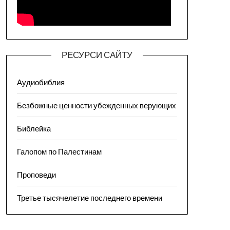
РЕСУРСИ САЙТУ
Аудиобиблия
Безбожные ценности убежденных верующих
Библейка
Галопом по Палестинам
Проповеди
Третье тысячелетие последнего времени