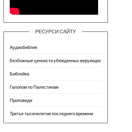
РЕСУРСИ САЙТУ
Аудиобиблия
Безбожные ценности убежденных верующих
Библейка
Галопом по Палестинам
Проповеди
Третье тысячелетие последнего времени