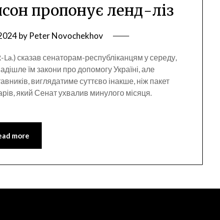
нсон пропонує ленд-ліз
 2024
by
Peter Novochekhov
R-La.) сказав сенаторам-республіканцям у середу,
адішле їм закони про допомогу Україні, але
авників, виглядатиме суттєво інакше, ніж пакет
арів, який Сенат ухвалив минулого місяця.
ead more