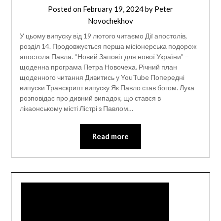
Posted on
February 19, 2024
by
Peter
Novochekhov
У цьому випуску від 19 лютого читаємо Дії апостолів,
розділ 14. Продовжується перша місіонерська подорож
апостола Павла. “Новий Заповіт для нової України” –
щоденна програма Петра Новочеха. Річний план
щоденного читання Дивитись у YouTube Попередні
випуски Транскрипт випуску Як Павло став богом. Лука
розповідає про дивний випадок, що стався в
лікаонському місті Лістрі з Павлом…
Read more