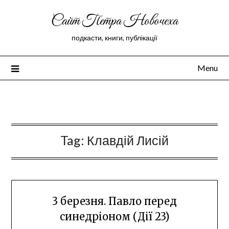
Сайт Петра Новочеха
подкасти, книги, публікації
Menu
Peter Novochekhov
Tag:
Клавдій Лисій
3 березня. Павло перед
синедріоном (Дії 23)