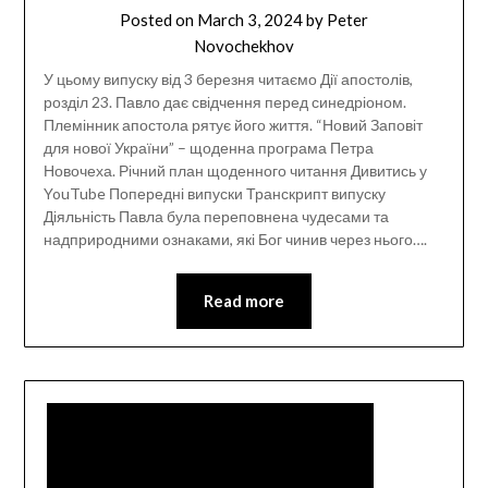
Posted on
March 3, 2024
by
Peter
Novochekhov
У цьому випуску від 3 березня читаємо Дії апостолів,
розділ 23. Павло дає свідчення перед синедріоном.
Племінник апостола рятує його життя. “Новий Заповіт
для нової України” – щоденна програма Петра
Новочеха. Річний план щоденного читання Дивитись у
YouTube Попередні випуски Транскрипт випуску
Діяльність Павла була переповнена чудесами та
надприродними ознаками, які Бог чинив через нього….
Read more