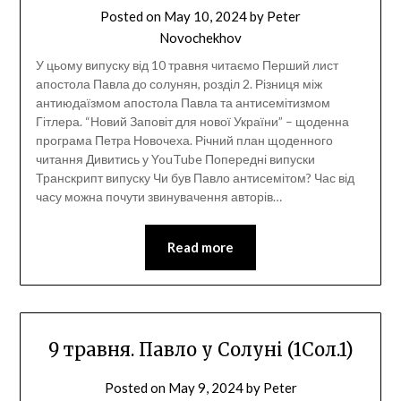
Posted on
May 10, 2024
by
Peter
Novochekhov
У цьому випуску від 10 травня читаємо Перший лист
апостола Павла до солунян, розділ 2. Різниця між
антиюдаїзмом апостола Павла та антисемітизмом
Гітлера. “Новий Заповіт для нової України” – щоденна
програма Петра Новочеха. Річний план щоденного
читання Дивитись у YouTube Попередні випуски
Транскрипт випуску Чи був Павло антисемітом? Час від
часу можна почути звинувачення авторів…
Read more
9 травня. Павло у Солуні (1Сол.1)
Posted on
May 9, 2024
by
Peter