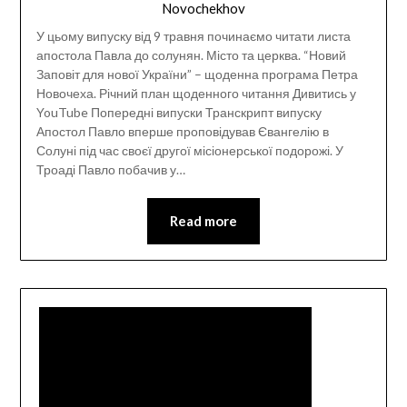
Novochekhov
У цьому випуску від 9 травня починаємо читати листа
апостола Павла до солунян. Місто та церква. “Новий
Заповіт для нової України” – щоденна програма Петра
Новочеха. Річний план щоденного читання Дивитись у
YouTube Попередні випуски Транскрипт випуску
Апостол Павло вперше проповідував Євангелію в
Солуні під час своєї другої місіонерської подорожі. У
Троаді Павло побачив у…
Read more