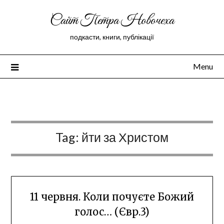
Сайт Петра Новочеха
подкасти, книги, публікації
Menu
Peter Novochekhov
Tag:
йти за Христом
11 червня. Коли почуєте Божий
голос… (Євр.3)