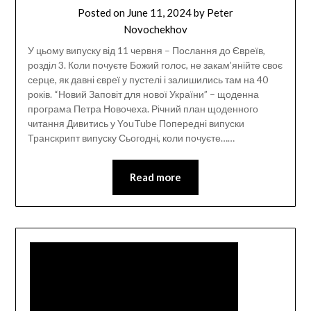
Posted on
June 11, 2024
by
Peter
Novochekhov
У цьому випуску від 11 червня – Послання до Євреїв,
розділ 3. Коли почуєте Божий голос, не закам’янійте своє
серце, як давні євреї у пустелі і залишились там на 40
років. “Новий Заповіт для нової України” – щоденна
програма Петра Новочеха. Річний план щоденного
читання Дивитись у YouTube Попередні випуски
Транскрипт випуску Сьогодні, коли почуєте……
Read more