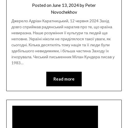
Posted on
June 13, 2024
by
Peter
Novochekhov
Джерело Адріан Каратницький, 12 червня 2024 Захід
довго сприймав радянський наратив про те, що країна
невиразна. Наше розуміння її культури та людей ще
неповне. Україні ніколи не приділялося такої уваги, як
сьогодні. Кілька десятиліть тому нація та її люди були
здебільшого невидимими, і більша частина Заходу їх
ігнорувала. Чеський письменник Мілан Кундера писав у
1983…
Read more