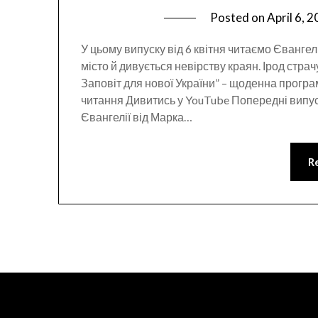
Posted on
April 6, 
У цьому випуску від 6 квітня читаємо Євангелію
місто й дивується невірству краян. Ірод стра
Заповіт для нової України” – щоденна прогр
читання Дивитись у YouTube Попередні випус
Євангелії від Марка…
R