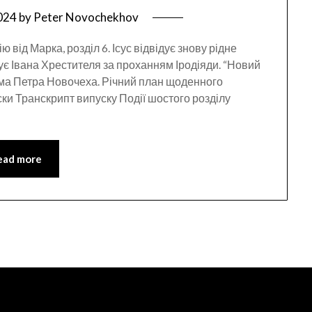
2024
by
Peter Novochekhov
 від Марка, розділ 6. Ісус відвідує знову рідне
чує Івана Хрестителя за проханням Іродіяди. “Новий
ама Петра Новочеха. Річний план щоденного
ки Транскрипт випуску Події шостого розділу
ead more