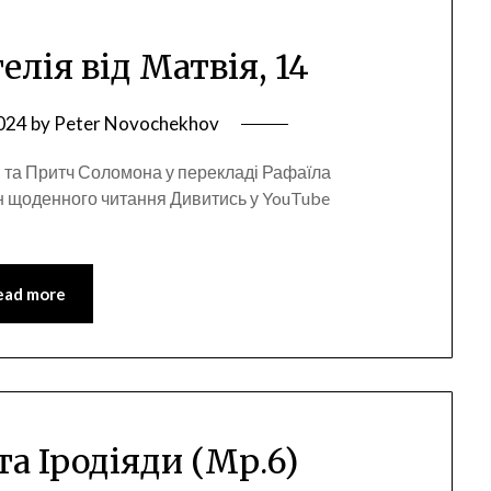
елія від Матвія, 14
2024
by
Peter Novochekhov
 та Притч Соломона у перекладі Рафаїла
н щоденного читання Дивитись у YouTube
ead more
та Іродіяди (Мр.6)