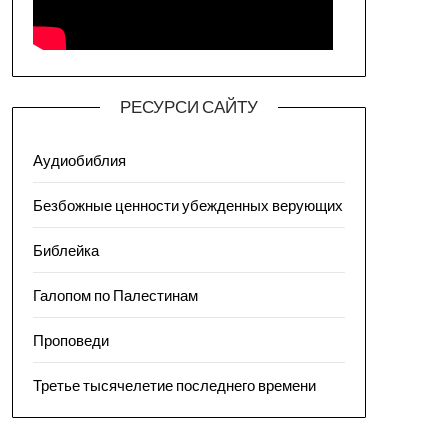
РЕСУРСИ САЙТУ
Аудиобиблия
Безбожные ценности убежденных верующих
Библейка
Галопом по Палестинам
Проповеди
Третье тысячелетие последнего времени