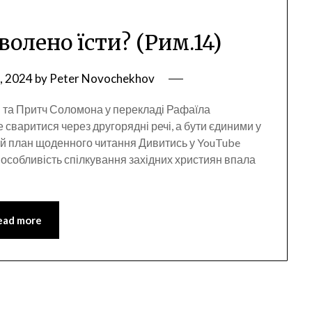
волено їсти? (Рим.14)
, 2024
by
Peter Novochekhov
 та Притч Соломона у перекладі Рафаїла
 сваритися через другорядні речі, а бути єдиними у
ий план щоденного читання Дивитись у YouTube
особливість спілкування західних християн впала
ead more