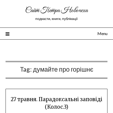
Сайт Петра Новочеха
подкасти, книги, публікації
Menu
Peter Novochekhov
Tag:
думайте про горішнє
27 травня. Парадоксальні заповіді
(Колос.3)