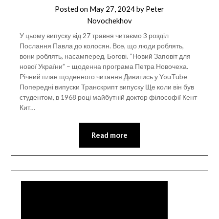
Posted on
May 27, 2024
by
Peter
Novochekhov
У цьому випуску від 27 травня читаємо 3 розділ
Послання Павла до колосян. Все, що люди роблять,
вони роблять, насамперед, Богові. “Новий Заповіт для
нової України” – щоденна програма Петра Новочеха.
Річний план щоденного читання Дивитись у YouTube
Попередні випуски Транскрипт випуску Ще коли він був
студентом, в 1968 році майбутній доктор філософії Кент
Кит…
Read more