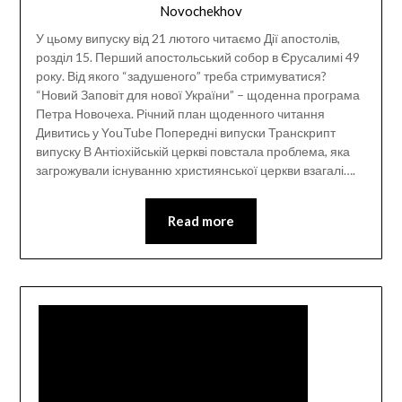
Novochekhov
У цьому випуску від 21 лютого читаємо Дії апостолів,
розділ 15. Перший апостольський собор в Єрусалимі 49
року. Від якого “задушеного” треба стримуватися?
“Новий Заповіт для нової України” – щоденна програма
Петра Новочеха. Річний план щоденного читання
Дивитись у YouTube Попередні випуски Транскрипт
випуску В Антіохійській церкві повстала проблема, яка
загрожували існуванню християнської церкви взагалі….
Read more