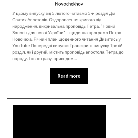
Novochekhov
У цьому випуску від 5 лютого читаємо 3-й розділ Дій
Святих Апостолів. Оздоровлення кривого від
народження, викривальна проповідь Петра. “Новий
Заповіт для нової України” – щоденна програма Петра
Новочеха. Річний план щоденного читання Дивитись у
YouTube Попередні випуски Транскрипт випуску Третій
розділ, як і другий, містить проповідь апостола Петра до
народу. І цього разу, приводом…
Read more