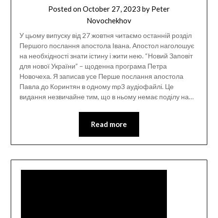
Posted on
October 27, 2023
by
Peter
Novochekhov
У цьому випуску від 27 жовтня читаємо останній розділ
Першого послання апостола Івана. Апостол наголошує
на необхідності знати істину і жити нею. “Новий Заповіт
для нової України” – щоденна програма Петра
Новочеха. Я записав усе Перше послання апостола
Павла до Коринтян в одному mp3 аудіофайлі. Це
видання незвичайне тим, що в ньому немає поділу на…
Read more