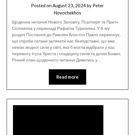
Posted on
August 23, 2024
by
Peter
Novochekhov
Щоденне читання Нового Заповіту, Псалтиря та Притч
Соломона у перекладі Рафаїла Турконяка. У 8-му
розділі Послання до Римлян Апостол Павло переконує,
що спроби сатани залякати нас безпідставні, що вже
немає жодної сили у світі, яка б могла відібрати у нас
перемогу Ісуса Христа і спадщину синів та дочок Божих.
Річний план щоденного читання Дивитись у…
Read more