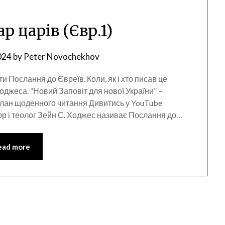
ар царів (Євр.1)
024
by
Peter Novochekhov
и Послання до Євреїв. Коли, як і хто писав це
оджеса. “Новий Заповіт для нової України” –
лан щоденного читання Дивитись у YouTube
р і теолог Зейн С. Ходжес називає Послання до…
ead more