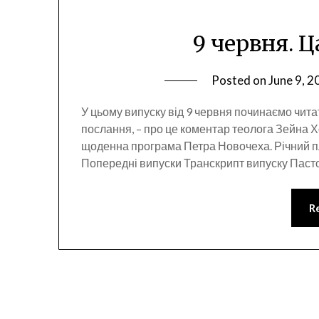
9 червня. Ц
Posted on
June 9, 2
У цьому випуску від 9 червня починаємо читат
послання, – про це коментар теолога Зейна Х
щоденна програма Петра Новочеха. Річний п
Попередні випуски Транскрипт випуску Пасто
R