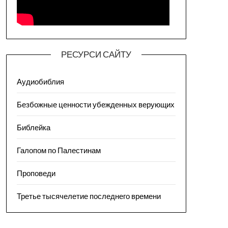
РЕСУРСИ САЙТУ
Аудиобиблия
Безбожные ценности убежденных верующих
Библейка
Галопом по Палестинам
Проповеди
Третье тысячелетие последнего времени