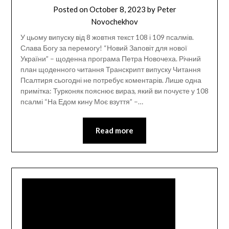
Posted on
October 8, 2023
by
Peter
Novochekhov
У цьому випуску від 8 жовтня текст 108 і 109 псалмів.
Слава Богу за перемогу! “Новий Заповіт для нової
України” – щоденна програма Петра Новочеха. Річний
план щоденного читання Транскрипт випуску Читання
Псалтиря сьогодні не потребує коментарів. Лише одна
примітка: Турконяк пояснює вираз, який ви почуєте у 108
псалмі “На Едом кину Моє взуття” –…
Read more