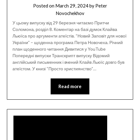
Posted on
March 29, 2024
by
Peter
Novochekhov
У цьому випуску від 29 березня читаємо Притчи
Соломона, розділ 8. Коментар на базі думок Клайва
Льюїса про аргументи атеїстів. “Новий Заповіт для нової
України” – щоденна програма Петра Новочеха. Річний
план щоденного читання Дивитися у YouTube
Попередні випуски Транскрипт випуску Відомий
англійський письменник і вчений Клайв Льюїс довго був
атеїстом. У книзі “Просто християнство”…
Read more