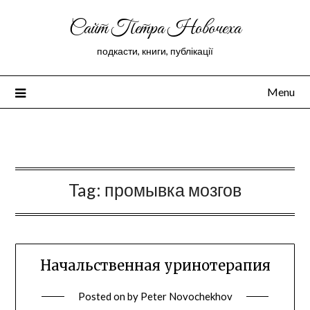
Сайт Петра Новочеха
подкасти, книги, публікації
Menu
Peter Novochekhov
Tag:
промывка мозгов
Начальственная уринотерапия
Posted on
by
Peter Novochekhov