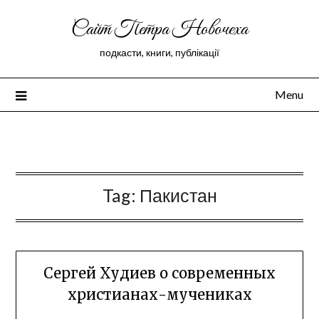
Сайт Петра Новочеха
подкасти, книги, публікації
Menu
Peter Novochekhov
Tag:
Пакистан
Сергей Худиев о современных
христианах-мучениках