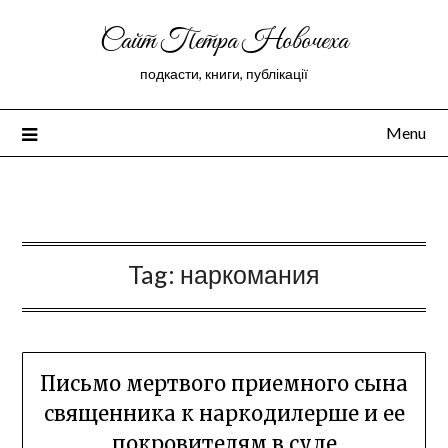
Сайт Петра Новочеха
подкасти, книги, публікації
Menu
Peter Novochekhov
Tag:
наркомания
Письмо мертвого приемного сына
священника к наркодилерше и ее
покровителям в судe