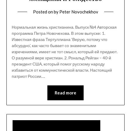
Posted on
by
Peter Novochekhov
Нормальная жизнь христианина. Выпуск №4 Авторская
программа Петра Новочехова. В этом выпуске: 1.
Известная фраза Тертуллиана ‘Верую, потому что
абсурдно’, как часто бывает со знаменитыми
изречениями, имеет не тот смысл, который ей придают.
О разумной вере христиан. 2. Рональд Рейган – 40-й
президент США, который помог русскому народу
избавиться от коммунистической власти. Настоящий
патриот России….
Read more