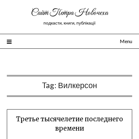
Сайт Петра Новочеха
подкасти, книги, публікації
Menu
Peter Novochekhov
Tag:
Вилкерсон
Третье тысячелетие последнего
времени