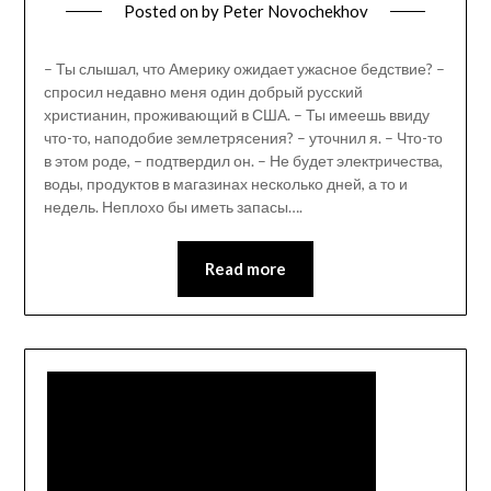
Posted on
by
Peter Novochekhov
– Ты слышал, что Америку ожидает ужасное бедствие? –
спросил недавно меня один добрый русский
христианин, проживающий в США. – Ты имеешь ввиду
что-то, наподобие землетрясения? – уточнил я. – Что-то
в этом роде, – подтвердил он. – Не будет электричества,
воды, продуктов в магазинах несколько дней, а то и
недель. Неплохо бы иметь запасы….
Read more