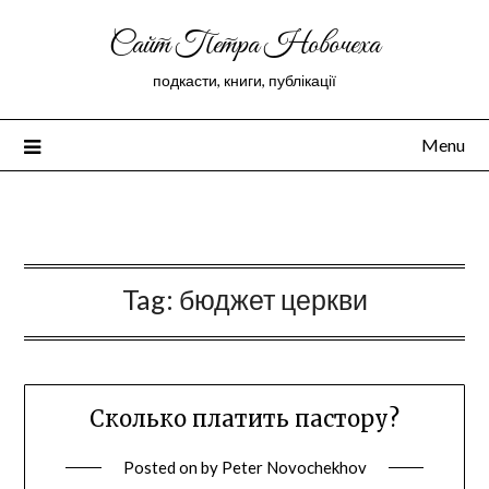
Сайт Петра Новочеха
подкасти, книги, публікації
Menu
Peter Novochekhov
Tag:
бюджет церкви
Сколько платить пастору?
Posted on
by
Peter Novochekhov