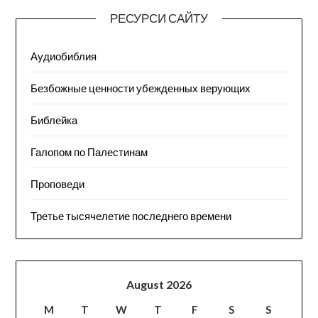
РЕСУРСИ САЙТУ
Аудиобиблия
Безбожные ценности убежденных верующих
Библейка
Галопом по Палестинам
Проповеди
Третье тысячелетие последнего времени
August 2026
M
T
W
T
F
S
S