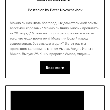
Posted on
by
Peter Novochekhov
Можно ли называть благородных дам столичной элиты
толстыми коровами? Можно ли Книгу Библии прочитать
за 20 секунд? Может ли пророк расстраиваться из-за
того, что люди верят ему? Может ли Божий народ
существовать без смысла и цели? В этот раз мы
пролетаем галопом по книгам Амоса, Авдия, Ионы и
Михея. Выпуск 29. Книги пророков Амоса, Авдия,…
Read more