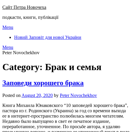
Сайт Петра Новочеха
подкасти, книги, публікації
Menu
Новий Заповіт для нової України
Menu
Peter Novochekhov
Category:
Брак и семья
Заповеди хорошего брака
Posted on
August 20, 2020
by
Peter Novochekhov
Книга Михаила Юнаковского “10 заповедей хорошего брака”,
пастора из г. Родинского (Украина) за год со времени выхода
ее в интернет-пространство полюбилась многим читателям.
Недавно было выпущено в свет ее печатное издание,
переработанное, уточненное. По просьбе автора, я удаляю
предыдущую версию, и размещаю ее уточненный текст в виде