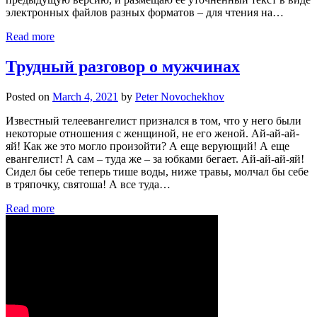
электронных файлов разных форматов – для чтения на…
Read more
Трудный разговор о мужчинах
Posted on
March 4, 2021
by
Peter Novochekhov
Известный телеевангелист признался в том, что у него были
некоторые отношения с женщиной, не его женой. Ай-ай-ай-
яй! Как же это могло произойти? А еще верующий! А еще
евангелист! А сам – туда же – за юбками бегает. Ай-ай-ай-яй!
Сидел бы себе теперь тише воды, ниже травы, молчал бы себе
в тряпочку, святоша! А все туда…
Read more