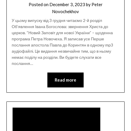
Posted on
December 3, 2023
by
Peter
Novochekhov
У цьому випуску від 3 грудня читаємо 2-й розділ
Об’явлення Івана Богослова: звернення Христа до
церков. “Новий Заповіт для нової України” – щоденна
програма Петра Новочеха. Я записав усе Перше
послання апостола Павла до Коринтян в одному mp3
аудіофайлі. Це видання незвичайне тим, що в ньому
немає поділу на розділи. Ви будете слухати все
послання…
Read more